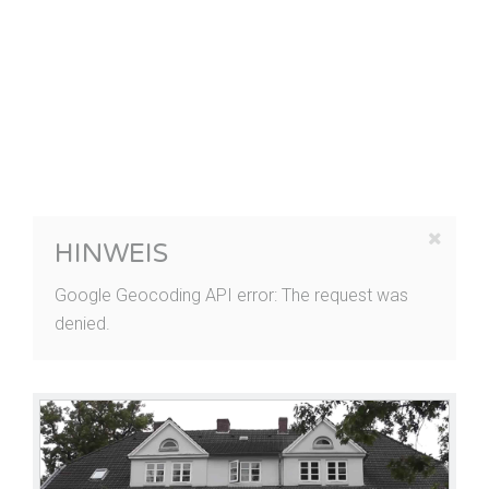
HINWEIS
Google Geocoding API error: The request was
denied.