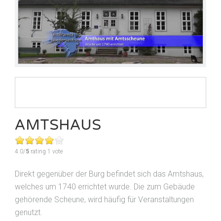
AMTSHAUS
4.0/
5
rating 1 vote
Direkt gegenüber der Burg befindet sich das Amtshaus,
welches um 1740 errichtet wurde. Die zum Gebäude
gehörende Scheune, wird häufig für Veranstaltungen
genutzt.