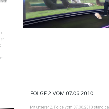
sehen
 ich
her
d
st
FOLGE 2 VOM 07.06.2010
Mit unserer 2. Folge vom 07.06.2010 stand da