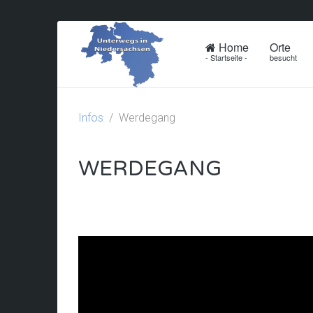
Home
Orte
- Startseite -
besucht
Infos
Werdegang
WERDEGANG