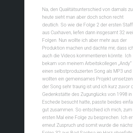
Na, den Qualitätsunterschied von damals zu
heute sieht man aber doch schon recht
deutlich. So wie die Folge 2 der ersten Staff
aus Cuxhaven, liefen dann insgesamt 32 wei
Folgen. Nun wollte ich aber mehr aus der
Produktion machen und dachte mir, dass ic
auch die Videos kommentieren könnte. Ich
bekam von meinem Arbeitskollegen „Andy“
einen selbstproduzierten Song als MP3 und 
wollten ein gemeinsames Projekt umsetzen
der Song sehr traurig ist und ich kurz zuvor 
Gedenkstätte des Zugunglücks von 1998 in
Eschede besucht hatte, passte beides einf
gut zusammen. So entschied ich mich, zum
ersten Mal eine Folge zu besprechen. Ich erh
erneut Zuspruch und somit wurde die nächs
Folge 32 aus Bad Sachsa im Harz ebenfalls