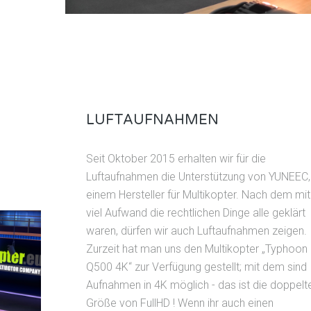
LUFTAUFNAHMEN
Seit Oktober 2015 erhalten wir für die
Luftaufnahmen die Unterstützung von YUNEEC,
einem Hersteller für Multikopter. Nach dem mit
viel Aufwand die rechtlichen Dinge alle geklärt
waren, dürfen wir auch Luftaufnahmen zeigen.
Zurzeit hat man uns den Multikopter „Typhoon
Q500 4K“ zur Verfügung gestellt; mit dem sind
Aufnahmen in 4K möglich - das ist die doppelt
Größe von FullHD ! Wenn ihr auch einen