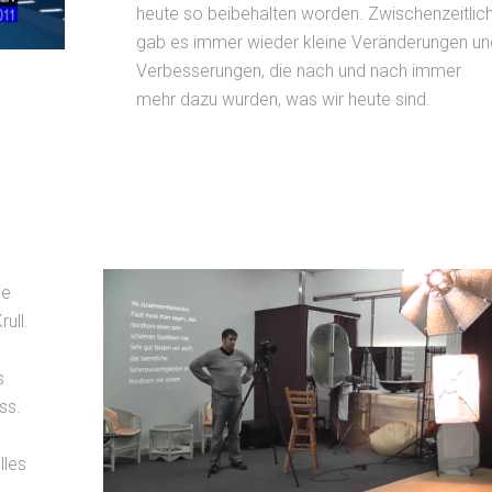
heute so beibehalten worden. Zwischenzeitlic
gab es immer wieder kleine Veränderungen un
Verbesserungen, die nach und nach immer
mehr dazu wurden, was wir heute sind.
ie
ull.
s
ss.
lles