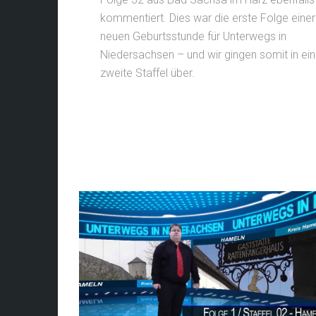
kommentiert. Dies war die erste Folge einer
neuen Geburtsstunde für Unterwegs in
Niedersachsen – und wir gingen somit in ei
zweite Staffel über.