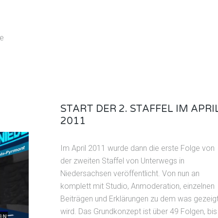
ne
START DER 2. STAFFEL IM APRI
2011
Im April 2011 wurde dann die erste Folge von
der zweiten Staffel von Unterwegs in
Niedersachsen veröffentlicht. Von nun an
komplett mit Studio, Anmoderation, einzelnen
Beiträgen und Erklärungen zu dem was gezeig
wird. Das Grundkonzept ist über 49 Folgen, bis