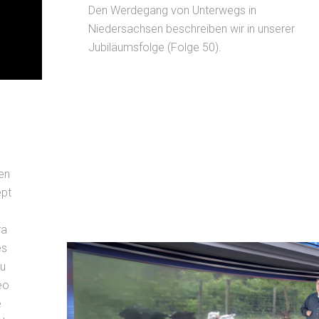
Den Werdegang von Unterwegs in
Niedersachsen beschreiben wir in unserer
Jubiläumsfolge (Folge 50).
en
ept
ra
es
zu
eo
e