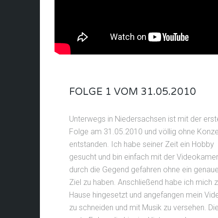
FOLGE 1 VOM 31.05.2010
Unterwegs in Niedersachsen ist mit der erst
Folge am 31.05.2010 und völlig ohne Konz
entstanden. Ich habe seiner Zeit ein Hobby
gesucht und bin einfach mit der Videokame
durch die Gegend gefahren ohne ein genau
Ziel zu haben. Anschließend habe ich mich 
Hause hingesetzt und angefangen mein Vid
zu schneiden und mit Musik zu versehen. Di