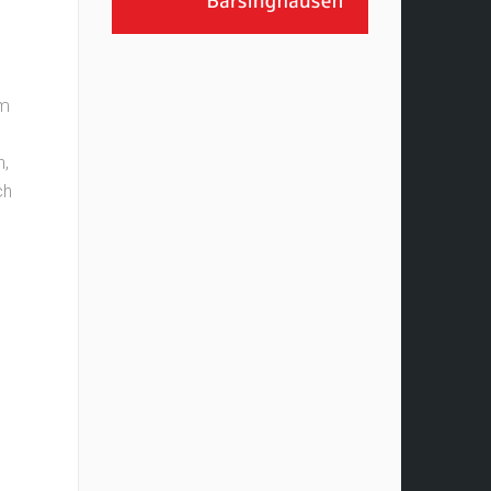
em
n,
ch