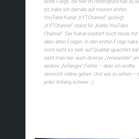
erste Folge, die hier im Hintergrund nun zu 
ist, habe ich damals auf meinen ersten
YouTube-Kanal „KYTChannel“ gezeigt.
„KYTChannel“ stand für „Kuhlis YouTube
Channel“. Der Kanal existiert noch heute mit
allen alten Folgen. In den ersten Folge habe
noch nicht so sehr auf Qualität geachtet da
sieht man hier auch diverse „Verwackler“ un
andere „Anfänger“ Fehler – aber ich wollte
dennoch online gehen. Und wie zu sehen – i
jeder Anfang schwer ;-)