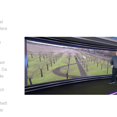
el
tere
h
wir
. Da
die
ach
ielt
te