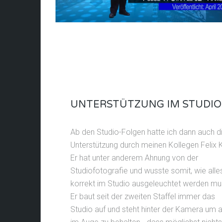
UNTERSTÜTZUNG IM STUDIO
Ab den Studio-Folgen hatte ich dann auch d
Unterstützung durch meinen Kollegen Felix Kr
Er hat unter anderem Ahnung von der
Studiofotografie und wusste somit, wie alle
korrekt im Studio ausgeleuchtet werden mu
Er baut seit der zweiten Staffel immer das
Studio auf und steht hinter der Kamera um a