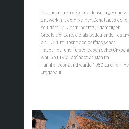
Das hier nun zu sehende denkmalgeschützt
Bauwerk mit dem Namen Schatthaus gehör
seit dem 14. Jahrhundert zur damaligen
Greetsieler Burg, die als bedeutende Festun
bis 1744 im Besitz des ostfriesischen
Häuptlings- und Fürstengeschlechts Cirksen
war. Seit 1962 befindet es sich im
Familienbesitz und wurde 1980 zu einem Ho
umgebaut.