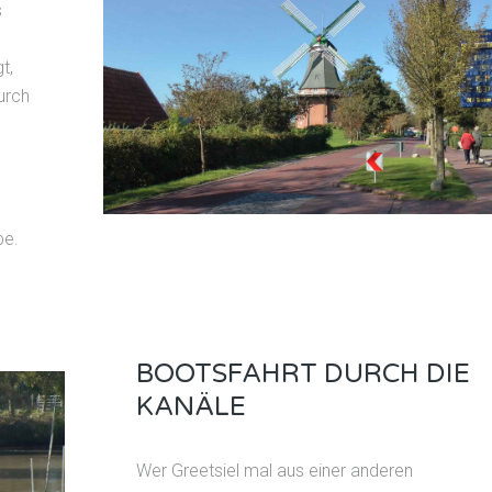
s
e
t,
urch
be.
BOOTSFAHRT DURCH DIE
KANÄLE
Wer Greetsiel mal aus einer anderen