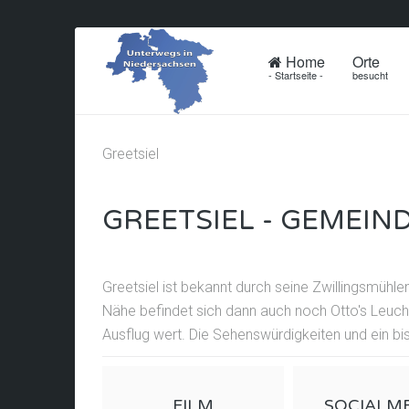
Home
Orte
- Startseite -
besucht
Greetsiel
GREETSIEL - GEMEI
Greetsiel ist bekannt durch seine Zwillingsmühl
Nähe befindet sich dann auch noch Otto's Leuchtt
Ausflug wert. Die Sehenswürdigkeiten und ein bi
FILM
SOCIALM