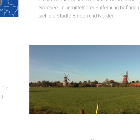
Nordsee. In unmittelbarer Entfernung befinden
sich die Städte Emden und Norden.
 Die
nd