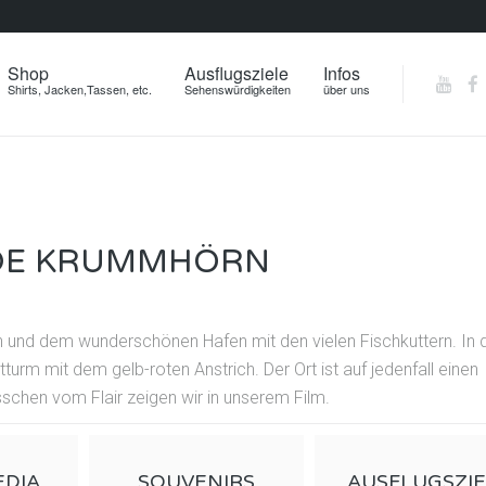
Shop
Ausflugsziele
Infos
Shirts, Jacken,Tassen, etc.
Sehenswürdigkeiten
über uns
NDE KRUMMHÖRN
en und dem wunderschönen Hafen mit den vielen Fischkuttern. In 
urm mit dem gelb-roten Anstrich. Der Ort ist auf jedenfall einen
sschen vom Flair zeigen wir in unserem Film.
EDIA
SOUVENIRS
AUSFLUGSZI