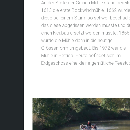
An der Stelle der Grünen Mühle stand bereit
1613 die erste Bockwindmühle. 1662 wurd
diese bei einem Sturm so schwer beschädig
das diese abgerissen werden musste und d
einen Neubau ersetzt werden musste. 1856
wurde die Mühle dann in die heutige
Grössenform umgebaut. Bis 1972 war die
Mühle in Betrieb. Heute befindet sich im
Erdgeschoss eine kleine gemütliche Teestu