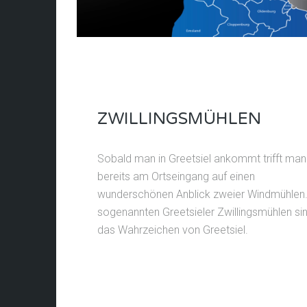
ZWILLINGSMÜHLEN
Sobald man in Greetsiel ankommt trifft man
bereits am Ortseingang auf einen
wunderschönen Anblick zweier Windmühlen.
sogenannten Greetsieler Zwillingsmühlen si
das Wahrzeichen von Greetsiel.