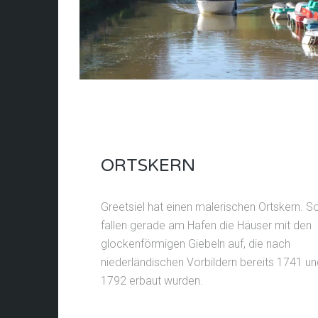
ORTSKERN
Greetsiel hat einen malerischen Ortskern. S
fallen gerade am Hafen die Häuser mit den
glockenförmigen Giebeln auf, die nach
niederländischen Vorbildern bereits 1741 un
1792 erbaut wurden.