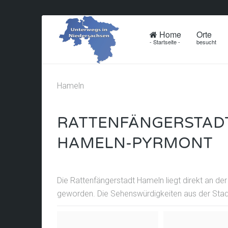
Home
Orte
- Startseite -
besucht
Hameln
RATTENFÄNGERSTADT
HAMELN-PYRMONT
Die Rattenfängerstadt Hameln liegt direkt an d
geworden. Die Sehenswürdigkeiten aus der Stadt