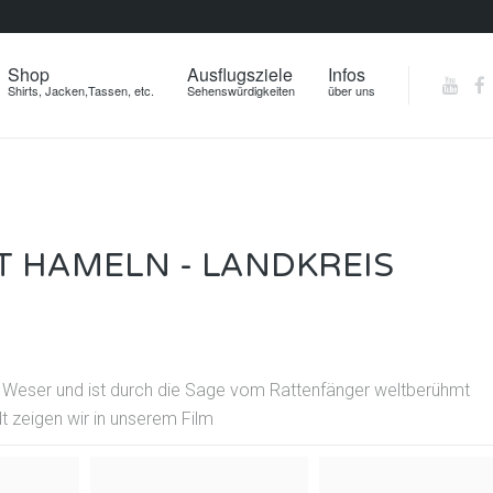
Shop
Ausflugsziele
Infos
Shirts, Jacken,Tassen, etc.
Sehenswürdigkeiten
über uns
 HAMELN - LANDKREIS
er Weser und ist durch die Sage vom Rattenfänger weltberühmt
 zeigen wir in unserem Film