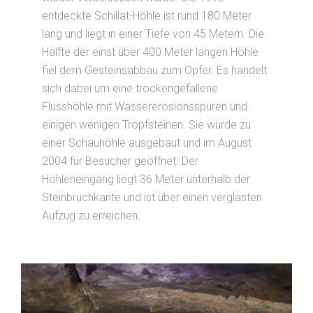
entdeckte Schillat-Höhle ist rund 180 Meter
lang und liegt in einer Tiefe von 45 Metern. Die
Hälfte der einst über 400 Meter langen Höhle
fiel dem Gesteinsabbau zum Opfer. Es handelt
sich dabei um eine trockengefallene
Flusshöhle mit Wassererosionsspuren und
einigen wenigen Tropfsteinen. Sie wurde zu
einer Schauhöhle ausgebaut und im August
2004 für Besucher geöffnet. Der
Höhleneingang liegt 36 Meter unterhalb der
Steinbruchkante und ist über einen verglasten
Aufzug zu erreichen.