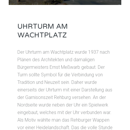
UHRTURM AM
WACHTPLATZ
Der Uhrturm am Wachtplatz wurde 1937 nach
Plänen des Architekten und damaligen
Bürgermeisters Ernst Meßwarb gebaut. Der
Turm sollte Symbol für die Verbindung von
Tradition und Neuzeit sein. Daher wurde
einerseits der Uhrturm mit einer Darstellung aus
der Garnisonszeit Rehburg versehen. An der
Nordseite wurde neben der Uhr ein Spielwerk
eingebaut, welches mit der Uhr verbunden war.
Als Motiv wählte man das Rehburger Wappen
vor einer Heidelandschaft. Das die volle Stunde