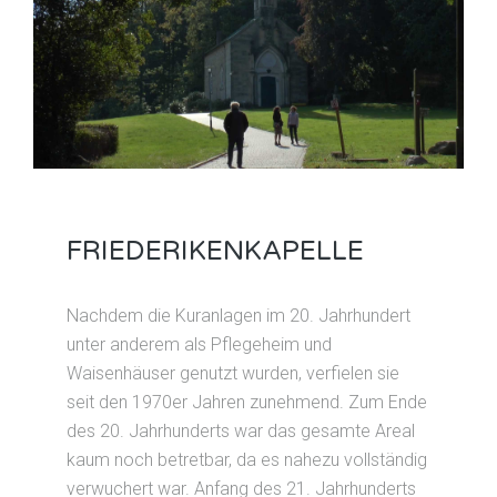
FRIEDERIKENKAPELLE
Nachdem die Kuranlagen im 20. Jahrhundert
unter anderem als Pflegeheim und
Waisenhäuser genutzt wurden, verfielen sie
seit den 1970er Jahren zunehmend. Zum Ende
des 20. Jahrhunderts war das gesamte Areal
kaum noch betretbar, da es nahezu vollständig
verwuchert war. Anfang des 21. Jahrhunderts