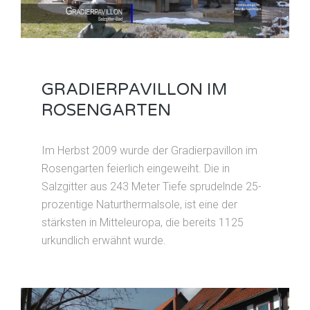
GRADIERPAVILLON IM
ROSENGARTEN
Im Herbst 2009 wurde der Gradierpavillon im
Rosengarten feierlich eingeweiht. Die in
Salzgitter aus 243 Meter Tiefe sprudelnde 25-
prozentige Naturthermalsole, ist eine der
stärksten in Mitteleuropa, die bereits 1125
urkundlich erwähnt wurde.