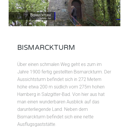
BISMARCKTURM
Über einen schmalen Weg geht es zum im
Jahre 1900 fertig gestellten Bismarckturm. Der
Aussichtsturm befindet sich in 272 Metern
höhe etwa 200 m südlich vom 275m hohen
Hamberg in Salzgitter-Bad. Von hier aus hat
man einen wunderbaren Ausblick auf das
darunterliegende Land. Neben dem
Bismarckturm befindet sich eine nette
Ausflugsgaststätte.