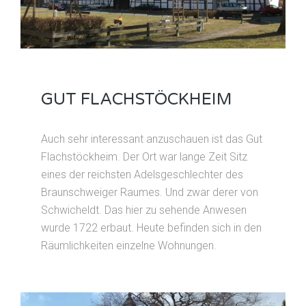
GUT FLACHSTÖCKHEIM
Auch sehr interessant anzuschauen ist das Gut
Flachstöckheim. Der Ort war lange Zeit Sitz
eines der reichsten Adelsgeschlechter des
Braunschweiger Raumes. Und zwar derer von
Schwicheldt. Das hier zu sehende Anwesen
wurde 1722 erbaut. Heute befinden sich in den
Räumlichkeiten einzelne Wohnungen.