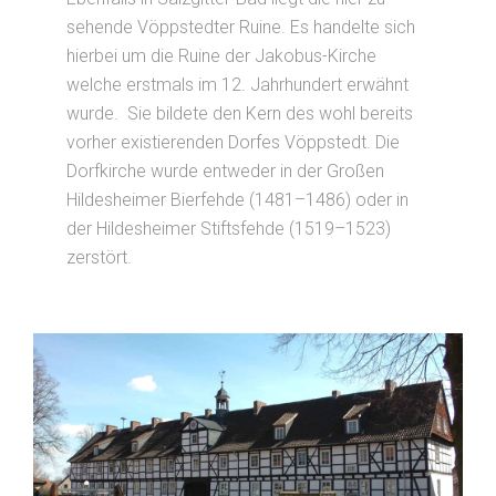
sehende Vöppstedter Ruine. Es handelte sich
hierbei um die Ruine der Jakobus-Kirche
welche erstmals im 12. Jahrhundert erwähnt
wurde. Sie bildete den Kern des wohl bereits
vorher existierenden Dorfes Vöppstedt. Die
Dorfkirche wurde entweder in der Großen
Hildesheimer Bierfehde (1481–1486) oder in
der Hildesheimer Stiftsfehde (1519–1523)
zerstört.