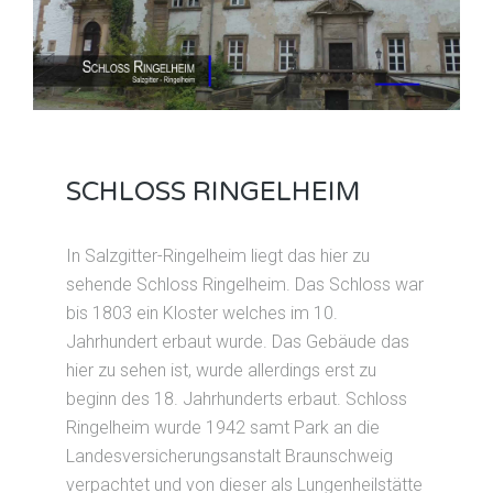
SCHLOSS RINGELHEIM
In Salzgitter-Ringelheim liegt das hier zu
sehende Schloss Ringelheim. Das Schloss war
bis 1803 ein Kloster welches im 10.
Jahrhundert erbaut wurde. Das Gebäude das
hier zu sehen ist, wurde allerdings erst zu
beginn des 18. Jahrhunderts erbaut. Schloss
Ringelheim wurde 1942 samt Park an die
Landesversicherungsanstalt Braunschweig
verpachtet und von dieser als Lungenheilstätte