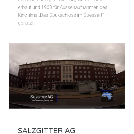
erbaut und 1960 für Aussenaufnahmen des
Kinofilms „Das Spukschloss im Spessart“
genutzt.
SALZGITTER AG