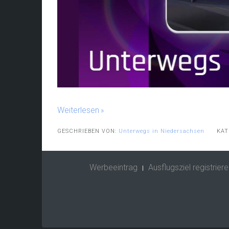
Weiterlesen
GESCHRIEBEN VON:
Unterwegs in Niedersachsen
KAT
Werbeeintrag
Ausflugsziel registriere