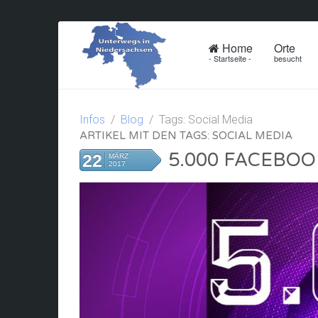
Home
Orte
- Startseite -
besucht
Infos
Blog
Tags: Social Media
ARTIKEL MIT DEN TAGS: SOCIAL MEDIA
5.000 FACEBOO
22
MÄRZ
2017