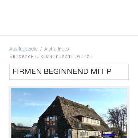
Ausflugsziele
Alpha Index
A
B
C
D
E
F
G
H
I
J
K
L
M
N
O
P
Q
R
S
T
U
V
W
X
Y
Z
#
FIRMEN BEGINNEND MIT P